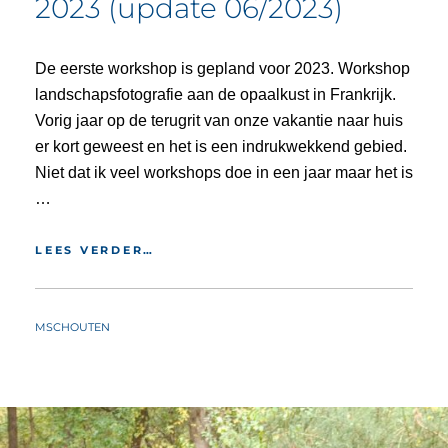
2023 (update 06/2023)
De eerste workshop is gepland voor 2023. Workshop
landschapsfotografie aan de opaalkust in Frankrijk.
Vorig jaar op de terugrit van onze vakantie naar huis
er kort geweest en het is een indrukwekkend gebied.
Niet dat ik veel workshops doe in een jaar maar het is
…
2023
LEES VERDER…
(UPDATE
06/2023)
BY
MSCHOUTEN