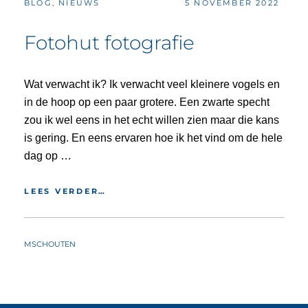
CATEGORIES:
POSTED
BLOG
,
NIEUWS
5 NOVEMBER 2022
ON
Fotohut fotografie
Wat verwacht ik? Ik verwacht veel kleinere vogels en
in de hoop op een paar grotere. Een zwarte specht
zou ik wel eens in het echt willen zien maar die kans
is gering. En eens ervaren hoe ik het vind om de hele
dag op …
FOTOHUT
LEES VERDER…
FOTOGRAFIE
BY
MSCHOUTEN