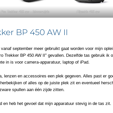
Pro Trekker 450 aw – binnenzijde
Flipside 450 aw
ker BP 450 AW II
anaf september meer gebruikt gaat worden voor mijn opleidin
Pro Trekker BP 450 AW II” gevallen. Dezelfde tas gebruik ik
mte in is voor camera-apparatuur, laptop of iPad.
, lenzen en accessoires een plek gegeven. Alles past er goe
herbekijken of alles op de juiste plek zit en eventueel hers
 zware spullen aan één zijde zitten.
d en heb het gevoel dat mijn apparatuur stevig in de tas zit.