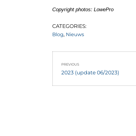
Copyright photos: LowePro
CATEGORIES:
,
Blog
Nieuws
Berichtnavigati
PREVIOUS
Previous
2023 (update 06/2023)
post: