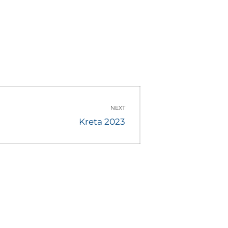
NEXT
Next
Kreta 2023
post: