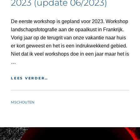
2023 (update 06/2023)
De eerste workshop is gepland voor 2023. Workshop
landschapsfotografie aan de opaalkust in Frankrijk.
Vorig jaar op de terugrit van onze vakantie naar huis
er kort geweest en het is een indrukwekkend gebied.
Niet dat ik veel workshops doe in een jaar maar het is
…
2023
LEES VERDER…
(UPDATE
06/2023)
BY
MSCHOUTEN