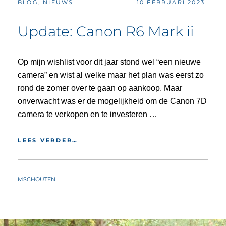
CATEGORIES:
POSTED
BLOG
,
NIEUWS
10 FEBRUARI 2023
ON
Update: Canon R6 Mark ii
Op mijn wishlist voor dit jaar stond wel “een nieuwe
camera” en wist al welke maar het plan was eerst zo
rond de zomer over te gaan op aankoop. Maar
onverwacht was er de mogelijkheid om de Canon 7D
camera te verkopen en te investeren …
UPDATE:
LEES VERDER…
CANON
R6
MARK
BY
MSCHOUTEN
II