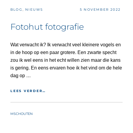
CATEGORIES:
POSTED
BLOG
,
NIEUWS
5 NOVEMBER 2022
ON
Fotohut fotografie
Wat verwacht ik? Ik verwacht veel kleinere vogels en
in de hoop op een paar grotere. Een zwarte specht
zou ik wel eens in het echt willen zien maar die kans
is gering. En eens ervaren hoe ik het vind om de hele
dag op …
FOTOHUT
LEES VERDER…
FOTOGRAFIE
BY
MSCHOUTEN