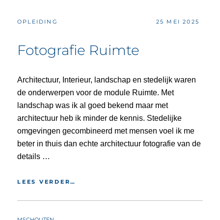
CATEGORIES:
POSTED
OPLEIDING
25 MEI 2025
ON
Fotografie Ruimte
Architectuur, Interieur, landschap en stedelijk waren
de onderwerpen voor de module Ruimte. Met
landschap was ik al goed bekend maar met
architectuur heb ik minder de kennis. Stedelijke
omgevingen gecombineerd met mensen voel ik me
beter in thuis dan echte architectuur fotografie van de
details …
FOTOGRAFIE
LEES VERDER…
RUIMTE
BY
MSCHOUTEN