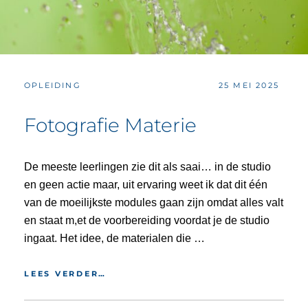
CATEGORIES:
POSTED
OPLEIDING
25 MEI 2025
ON
Fotografie Materie
De meeste leerlingen zie dit als saai… in de studio
en geen actie maar, uit ervaring weet ik dat dit één
van de moeilijkste modules gaan zijn omdat alles valt
en staat m,et de voorbereiding voordat je de studio
ingaat. Het idee, de materialen die …
FOTOGRAFIE
LEES VERDER…
MATERIE