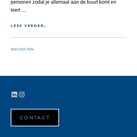
personen zodat je allemaal aan de buurt komt en
leert …
MODULE
LEES VERDER…
MENS
BY
MSCHOUTEN
LinkedIn
Instagram
CONTACT