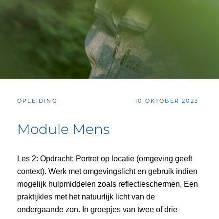
CATEGORIES:
POSTED
OPLEIDING
10 OKTOBER 2023
ON
Module Mens
Les 2: Opdracht: Portret op locatie (omgeving geeft
context). Werk met omgevingslicht en gebruik indien
mogelijk hulpmiddelen zoals reflectieschermen, Een
praktijkles met het natuurlijk licht van de
ondergaande zon. In groepjes van twee of drie